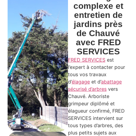
complexe et
entretien de
jardins près
de Chauvé
avec FRED
SERVICES
FRED SERVICES
est
l’expert à contacter pour
tous vos travaux
d’
élagage
et d’
abattage
sécurisé d’arbres
vers
Chauvé. Arboriste
grimpeur diplômé et
élagueur confirmé, FRED
SERVICES intervient sur
tous types d’arbres, des
plus petits sujets aux