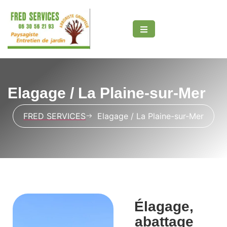
Elagage / La Plaine-sur-Mer
t
FRED SERVICES
Elagage / La Plaine-sur-Mer
Élagage,
abattage