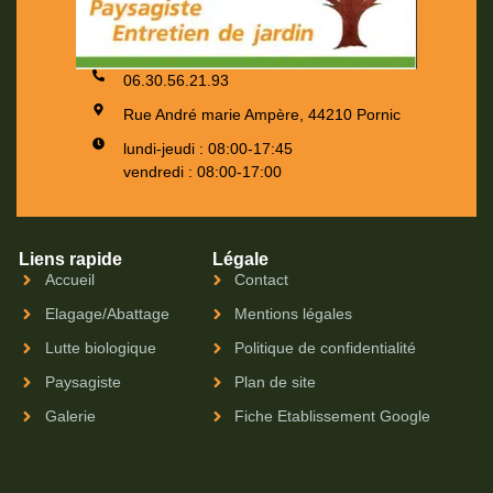
06.30.56.21.93
Rue André marie Ampère, 44210 Pornic
lundi-jeudi : 08:00-17:45
vendredi : 08:00-17:00
Liens rapide
Légale
Accueil
Contact
Elagage/Abattage
Mentions légales
Lutte biologique
Politique de confidentialité
Paysagiste
Plan de site
Galerie
Fiche Etablissement Google