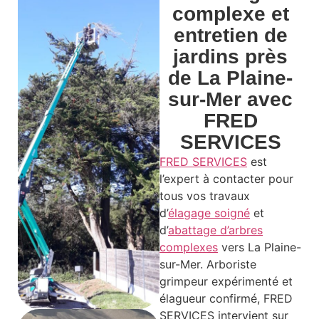
complexe et
entretien de
jardins près
de La Plaine-
sur-Mer avec
FRED
SERVICES
FRED SERVICES
est
l’expert à contacter pour
tous vos travaux
d’
élagage soigné
et
d’
abattage d’arbres
complexes
vers La Plaine-
sur-Mer. Arboriste
grimpeur expérimenté et
élagueur confirmé, FRED
SERVICES intervient sur