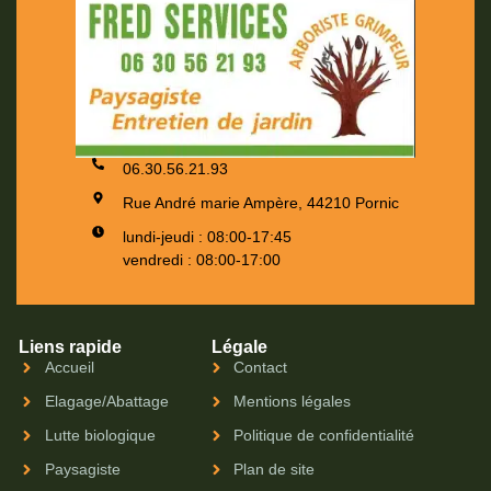
06.30.56.21.93
Rue André marie Ampère, 44210 Pornic
lundi-jeudi : 08:00-17:45
vendredi : 08:00-17:00
Liens rapide
Légale
Accueil
Contact
Elagage/Abattage
Mentions légales
Lutte biologique
Politique de confidentialité
Paysagiste
Plan de site