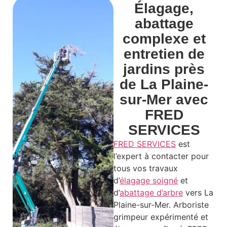
Élagage,
abattage
complexe et
entretien de
jardins près
de La Plaine-
sur-Mer avec
FRED
SERVICES
FRED SERVICES
est
l’expert à contacter pour
tous vos travaux
d’
élagage soigné
et
d’
abattage d’arbre
vers La
Plaine-sur-Mer. Arboriste
grimpeur expérimenté et