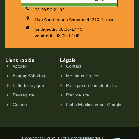
06.30.56.21.93
Rue André marie Ampère, 44210 Pornic
lundi-jeudi : 08:00-17:45
vendredi : 08:00-17:00
Liens rapide
Légale
Accueil
Contact
Elagage/Abattage
Mentions légales
Lutte biologique
Politique de confidentialité
Paysagiste
Plan de site
Galerie
Fiche Etablissement Google
Copyright © 2025 • Tous droits réservés •